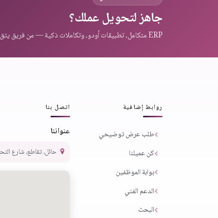
جاهز لتحويل عملك؟
ERP متكامل، تطبيقات أودو، وتكاملات ذكية — من فريق يثق به عملاء المنطقة.
روابط إضافية
اتصل بنا
عنواننا
طلب عرض توضيحي
حائل، تقاطع، شارع التحلية،
كن عميلنا
بوابة الموظفين
الدعم الفني
البحث