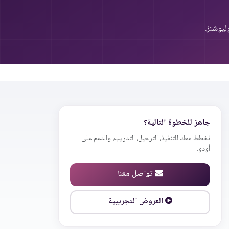
ليوشنز.
جاهز للخطوة التالية؟
نخطط معك للتنفيذ، الترحيل، التدريب، والدعم على
أودو.
تواصل معنا
العروض التجريبية