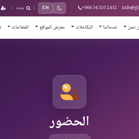
info@gl
+966 54 355 2412
EN
|
بحث
|
 نحن
خدماتنا
التكاملات
معرض المواقع
القطاعات
ت
الحضور