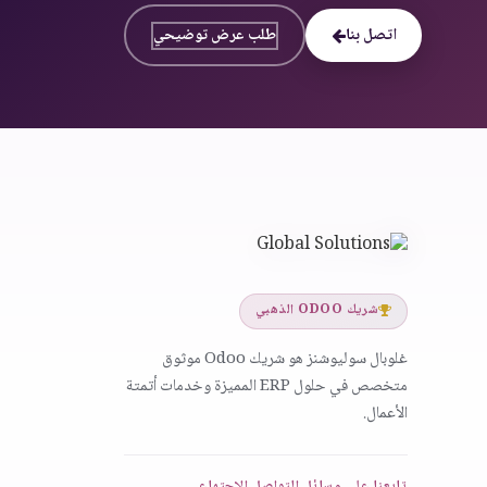
اتصل بنا
طلب عرض توضيحي
شريك ODOO الذهبي
غلوبال سوليوشنز هو شريك Odoo موثوق
متخصص في حلول ERP المميزة وخدمات أتمتة
الأعمال.
تابعنا على وسائل التواصل الاجتماعي