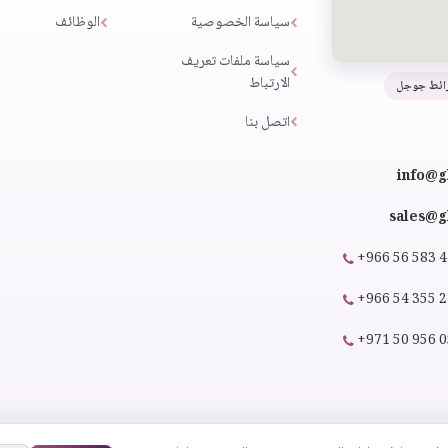
سياسة الخصوصية
الوظائف
سياسة ملفات تعريف
الارتباط
ائط جوجل
اتصل بنا
info@g
sales@gl
+966 56 583 
+966 54 355 
+971 50 956 