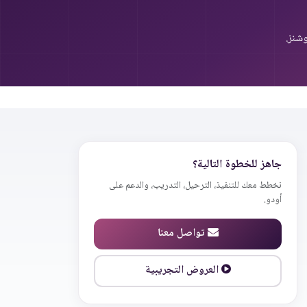
شنز.
جاهز للخطوة التالية؟
نخطط معك للتنفيذ، الترحيل، التدريب، والدعم على
أودو.
تواصل معنا
العروض التجريبية