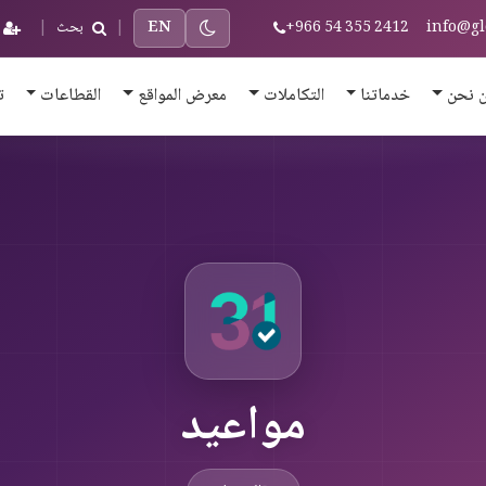
info@gl
+966 54 355 2412
EN
|
بحث
|
 نحن
خدماتنا
التكاملات
معرض المواقع
القطاعات
ت
مواعيد