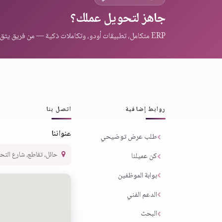
جاهز لتحويل عملك؟
ERP متكامل، تطبيقات أودو، وتكاملات ذكية — من فريق يثق به عملاء المنطقة.
روابط إضافية
اتصل بنا
عنواننا
طلب عرض توضيحي
حائل، تقاطع، شارع التحلية،
كن عميلنا
بوابة الموظفين
الدعم الفني
البحث