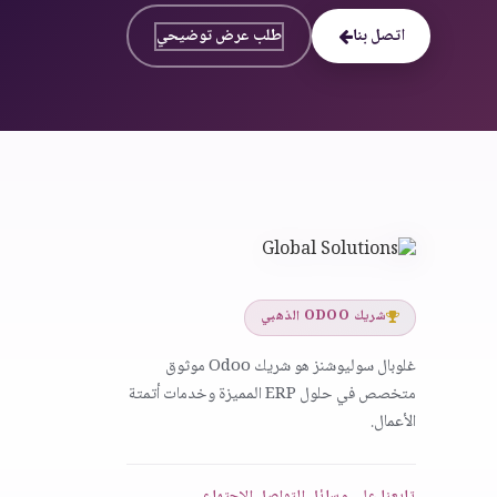
اتصل بنا
طلب عرض توضيحي
شريك ODOO الذهبي
غلوبال سوليوشنز هو شريك Odoo موثوق
متخصص في حلول ERP المميزة وخدمات أتمتة
الأعمال.
تابعنا على وسائل التواصل الاجتماعي