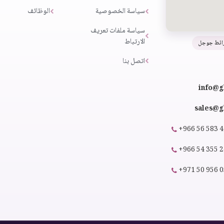
سياسة الخصوصية
الوظائف
سياسة ملفات تعريف
الارتباط
ائط جوجل
اتصل بنا
info@g
sales@gl
+966 56 583 
+966 54 355 
+971 50 956 