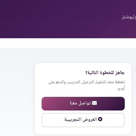
يوشنز.
جاهز للخطوة التالية؟
نخطط معك للتنفيذ، الترحيل، التدريب، والدعم على
أودو.
تواصل معنا
العروض التجريبية