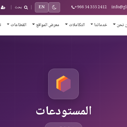
info@gl
+966 54 355 2412
EN
|
بحث
|
 نحن
خدماتنا
التكاملات
معرض المواقع
القطاعات
ت
المستودعات