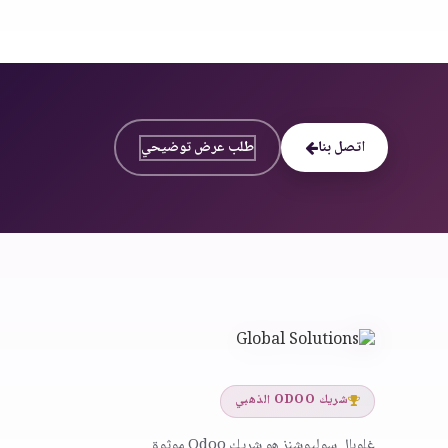
اتصل بنا
طلب عرض توضيحي
شريك ODOO الذهبي
غلوبال سوليوشنز هو شريك Odoo موثوق