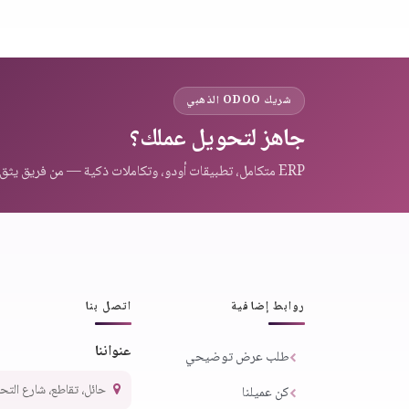
شريك ODOO الذهبي
جاهز لتحويل عملك؟
ERP متكامل، تطبيقات أودو، وتكاملات ذكية — من فريق يثق به عملاء المنطقة.
روابط إضافية
اتصل بنا
عنواننا
طلب عرض توضيحي
حائل، تقاطع، شارع التحلية،
كن عميلنا