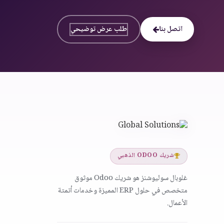
اتصل بنا
طلب عرض توضيحي
شريك ODOO الذهبي
غلوبال سوليوشنز هو شريك Odoo موثوق
متخصص في حلول ERP المميزة وخدمات أتمتة
الأعمال.