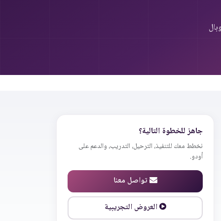
بال
جاهز للخطوة التالية؟
نخطط معك للتنفيذ، الترحيل، التدريب، والدعم على
أودو.
تواصل معنا
العروض التجريبية