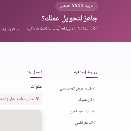
شريك ODOO الذهبي
جاهز لتحويل عملك؟
ERP متكامل، تطبيقات أودو، وتكاملات ذكية — من فريق يثق به عملاء المنطقة.
روابط إضافية
اتصل بنا
عنواننا
طلب عرض توضيحي
حائل، تقاطع، شارع التحلية،
كن عميلنا
بوابة الموظفين
الدعم الفني