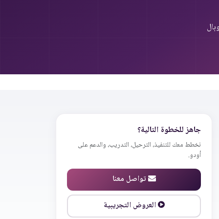
بال
جاهز للخطوة التالية؟
نخطط معك للتنفيذ، الترحيل، التدريب، والدعم على
أودو.
تواصل معنا
العروض التجريبية