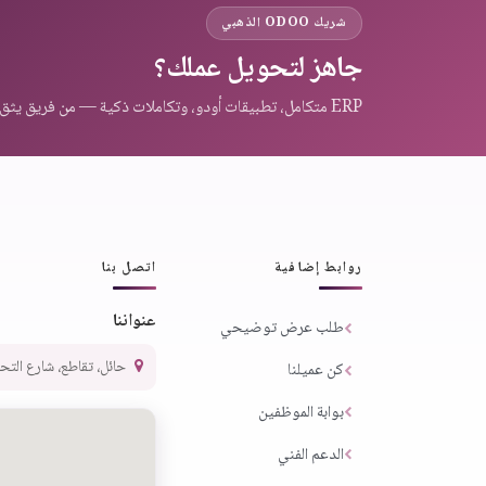
شريك ODOO الذهبي
جاهز لتحويل عملك؟
ERP متكامل، تطبيقات أودو، وتكاملات ذكية — من فريق يثق به عملاء المنطقة.
روابط إضافية
اتصل بنا
عنواننا
طلب عرض توضيحي
حائل، تقاطع، شارع التحلية،
كن عميلنا
بوابة الموظفين
الدعم الفني