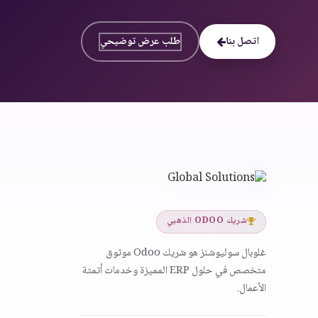
اتصل بنا
طلب عرض توضيحي
شريك ODOO الذهبي
غلوبال سوليوشنز هو شريك Odoo موثوق
متخصص في حلول ERP المميزة وخدمات أتمتة
الأعمال.