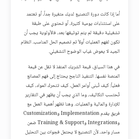
أما إذا كانت دورة التصنيع لديك متغيرة جداً، أو تعتمد
على استثناءات يومية كثيرة، أو تحتوي على طبقة
تشغيلية دقيقة لم يتم توثيقها بعد، فالأولوية يجب أن
تكون لفهم العمليات أولاً ثم تصميم الحل المناسب. النظام
الجيد لا يعوض غياب الوضوح التشغيلي.
في هذا السياق، قيمة الشريك المنفذ لا تقل عن قيمة
المنصة نفسها. التنفيذ الناجح يحتاج إلى فهم المصانع
فعلياً: كيف تُبنى أوامر العمل، كيف تتحرك المواد، كيف
تُحتسب التكاليف، وما الذي يجب أن يظهر في التقارير
للإدارة والمالية والعمليات. وهنا تظهر أهمية العمل مع
فريق يقدم Implementation وCustomization
وIntegrations وTraining & Support ضمن
مسار واحد، لأن التصنيع لا يحتمل فجوات بين التحليل