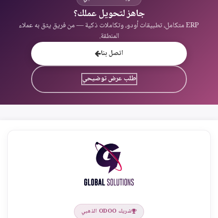
جاهز لتحويل عملك؟
ERP متكامل، تطبيقات أودو، وتكاملات ذكية — من فريق يثق به عملاء
المنطقة.
اتصل بنا
طلب عرض توضيحي
شريك ODOO الذهبي