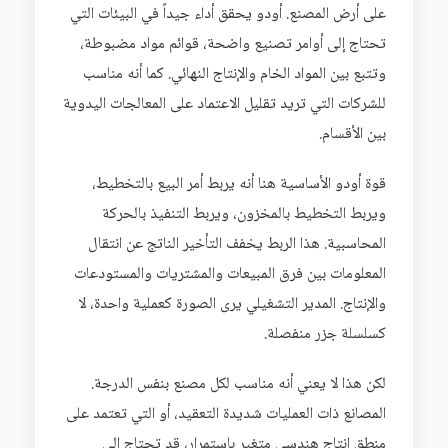
على أرض المصنع. أودو يحقق أداء جيداً في البيئات التي
تحتاج إلى أوامر تصنيع واضحة، قوائم مواد مضبوطة،
وتتبع بين المواد الخام والإنتاج النهائي. كما أنه مناسب
للشركات التي تريد تقليل الاعتماد على المعالجات اليدوية
بين الأقسام.
قوة أودو الأساسية هنا أنه يربط أمر البيع بالتخطيط،
ويربط التخطيط بالمخزون، ويربط التنفيذ بالحركة
المحاسبية. هذا الربط يخفف التأخير الناتج عن انتقال
المعلومات بين فرق المبيعات والمشتريات والمستودعات
والإنتاج. المدير التشغيلي يرى الصورة كعملية واحدة، لا
كسلسلة جزر منفصلة.
لكن هذا لا يعني أنه مناسب لكل مصنع بنفس الدرجة.
المصانع ذات العمليات شديدة التعقيد، أو التي تعتمد على
منطق إنتاج هندسي متغير باستمرار، قد تحتاج إلى