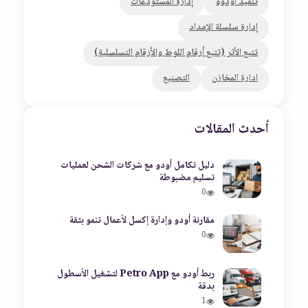
تنفيذ اودوو
إدارة المستودعات
إدارة سلسلة الإمداد
تتبع الأثر (تتبع أرقام اللوط والأرقام التسلسلية)
ادارة المخازن
التصنيع
أحدث المقالات
دليل تكامل أودو مع شركات الشحن لعمليات
تسليم مضبوطة
0
مقارنة أودو وإدارة إكسل لأعمال تنمو بثقة
0
ربط أودو مع Petro App لتشغيل الأسطول
بدقة
1