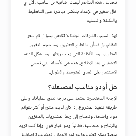
تحديداً، هذه العناصر ليست إضافية بل أساسية، لأن أي
خلل صغير في الإعداد ينعكس مباشرة على التخطيط
والتكلفة والتسليم.
لهذا السبب، الشركات الجادة لا تكتفي بسؤال كم سعر
النظام، بل تسأل ما نطاق التطبيق، وما حجم التغيير
المطلوب، وما الأنظمة التي يجب ربطها، وما شكل الدعم
التشغيلي بعد الإطلاق. هذه هي الأسئلة التي تحمي
الاستثمار على المدى المتوسط والطويل.
هل أودو مناسب لمصنعك؟
الإجابة المختصرة: يعتمد على درجة نضج عملياتك وعلى
طريقة تنفيذ المشروع. إذا كان لديك منتج أو أكثر بقوائم
مواد واضحة، وتحتاج إلى ربط المشتريات بالمخزون
والإنتاج والمحاسبة، فغالباً أودو خيار قوي. وإذا كنت تريد
منصة يمكن تطويرها مع نمو الأعمال، فهذه ميزة إضافية.