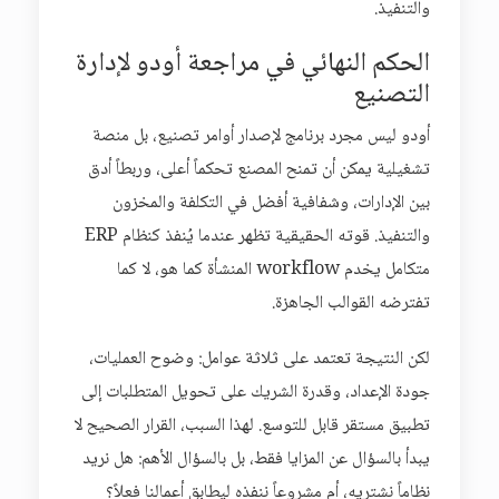
والتنفيذ.
الحكم النهائي في مراجعة أودو لإدارة
التصنيع
أودو ليس مجرد برنامج لإصدار أوامر تصنيع، بل منصة
تشغيلية يمكن أن تمنح المصنع تحكماً أعلى، وربطاً أدق
بين الإدارات، وشفافية أفضل في التكلفة والمخزون
والتنفيذ. قوته الحقيقية تظهر عندما يُنفذ كنظام ERP
متكامل يخدم workflow المنشأة كما هو، لا كما
تفترضه القوالب الجاهزة.
لكن النتيجة تعتمد على ثلاثة عوامل: وضوح العمليات،
جودة الإعداد، وقدرة الشريك على تحويل المتطلبات إلى
تطبيق مستقر قابل للتوسع. لهذا السبب، القرار الصحيح لا
يبدأ بالسؤال عن المزايا فقط، بل بالسؤال الأهم: هل نريد
نظاماً نشتريه، أم مشروعاً ننفذه ليطابق أعمالنا فعلاً؟