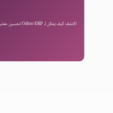
اكتشف كيف يمكن لـ Odoo ERP تحسين عمليات خدمات الطعام ورضا العملاء