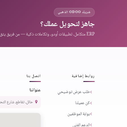
شريك ODOO الذهبي
جاهز لتحويل عملك؟
ERP متكامل، تطبيقات أودو، وتكاملات ذكية — من فريق يثق به عملاء المنطقة.
روابط إضافية
اتصل بنا
عنواننا
طلب عرض توضيحي
حائل، تقاطع، شارع التحلية،
كن عميلنا
بوابة الموظفين
الدعم الفني