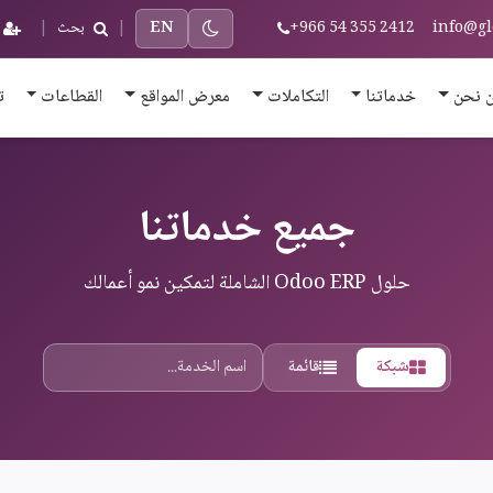
info@gl
+966 54 355 2412
EN
|
بحث
|
 نحن
خدماتنا
التكاملات
معرض المواقع
القطاعات
ت
جميع خدماتنا
حلول Odoo ERP الشاملة لتمكين نمو أعمالك
شبكة
قائمة