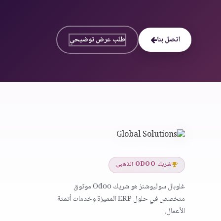
اتصل بنا
طلب عرض توضيحي
شريك ODOO الذهبي
غلوبال سوليوشنز هو شريك Odoo موثوق
متخصص في حلول ERP المميزة وخدمات أتمتة
الأعمال.