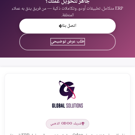
جاهز لتحويل عملك؟
ERP متكامل، تطبيقات أودو، وتكاملات ذكية — من فريق يثق به عملاء
المنطقة.
اتصل بنا
طلب عرض توضيحي
شريك ODOO الذهبي