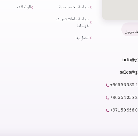
سياسة الخصوصية
الوظائف
سياسة ملفات تعريف
الارتباط
ط جوجل
اتصل بنا
info@g
sales@gl
+966 56 583 
+966 54 355 
+971 50 956 