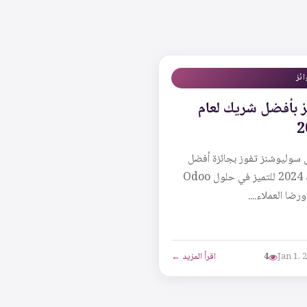
ائز
ئز بأفضل شريك لعام
2
 سوليوشنز تفوز بجائزة أفضل
شريك 2024 للتميز في حلول Odoo
Jan 1, 
4
اقرأ المزيد ←