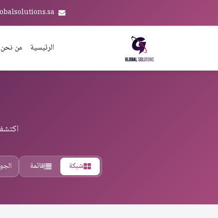
obalsolutions.sa
الرئيسية
من نحن
اكتشف 
شبكة
قائمة