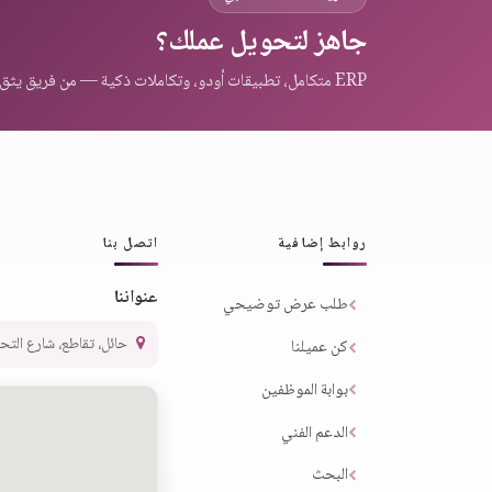
جاهز لتحويل عملك؟
ERP متكامل، تطبيقات أودو، وتكاملات ذكية — من فريق يثق به عملاء المنطقة.
روابط إضافية
اتصل بنا
عنواننا
طلب عرض توضيحي
حائل، تقاطع، شارع التحلية،
كن عميلنا
بوابة الموظفين
الدعم الفني
البحث