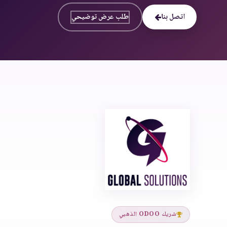
اتصل بنا
طلب عرض توضيحي
شريك ODOO الذهبي