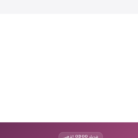
احصل على آخر الأ
شريك ODOO الذهبي