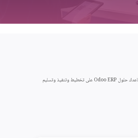
تحتاج شركات إدارة الفعاليات إلى أنظمة متكاملة لإدارة عدة فعاليات في وقت واحد، والحجوزات، والموردين، والموارد، وعلاقات العملاء. تساعدك حلول Odoo ERP على تخطيط وتنفيذ وتسليم