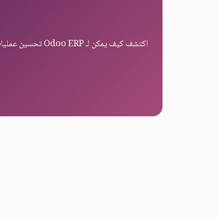
اكتشف كيف يمكن لـ Odoo ERP تحسين عمليات إدارة الفعاليات لديك ورفع مستوى رضا عملائك.