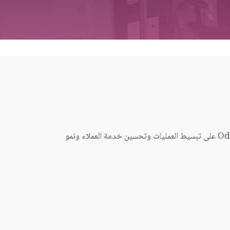
تحتاج مكاتب المحاسبة إلى أنظمة فعالة لإدارة التزامات العملاء وتتبع الوقت والفوترة وإدارة الوثائق والامتثال. تساعدك حلول Odoo ERP على تبسيط العمليات وتحسين خدمة العملاء ونمو