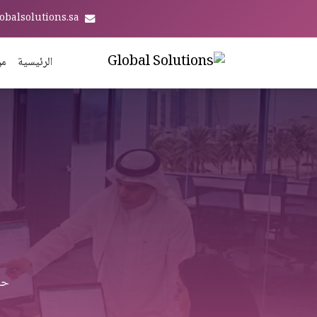
obalsolutions.sa
الرئيسية
من
حلول Odoo ERP كاملة ل