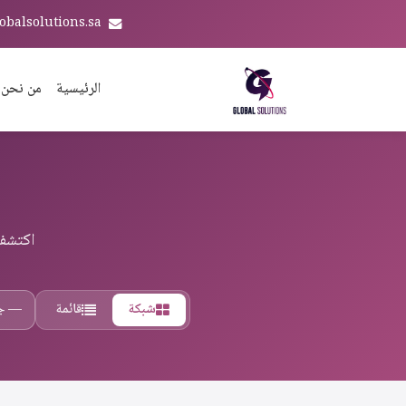
obalsolutions.sa
الرئيسية
من نحن
اكتشف 
شبكة
قائمة