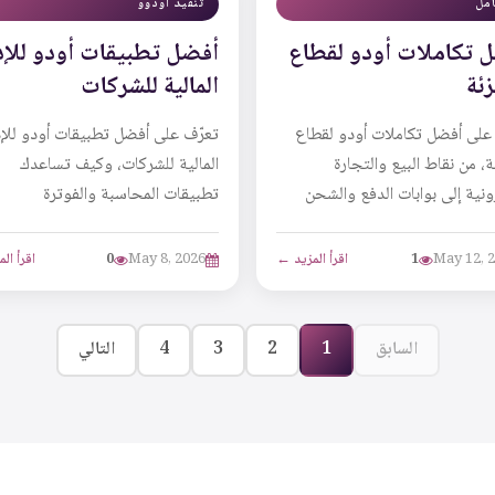
امل
تنفيذ اودوو
 تكاملات أودو لقطاع
أفضل تطبيقات أودو للإد
زئة
المالية للشركات
على أفضل تكاملات أودو لقطاع
تعرّف على أفضل تطبيقات أودو للإد
ة، من نقاط البيع والتجارة
المالية للشركات، وكيف تساعدك
رونية إلى بوابات الدفع والشحن
تطبيقات المحاسبة والفوترة
رة الإلكترونية، وكيف تساعد هذه
والمصروفات والمحاسبة التحليلية 
لات في...
تحسين الرقابة المالية، تس...
May 12, 
1
اقرأ المزيد ←
May 8, 2026
0
اقرأ ال
السابق
1
2
3
4
التالي