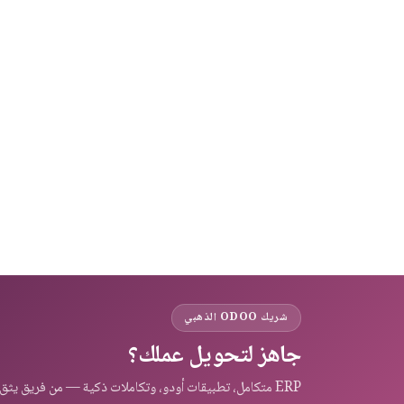
احصل على آخر الأ
شريك ODOO الذهبي
جاهز لتحويل عملك؟
ERP متكامل، تطبيقات أودو، وتكاملات ذكية — من فريق يثق به عملاء المنطقة.