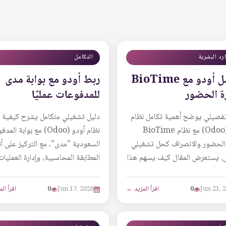
ارد البشرية
التكامل
تكامل أودو مع BioTime
ربط أودو مع بوابة مدى
رة الحضور
للمدفوعات عمليًا
تفصيلي يوضح أهمية تكامل نظام
دليل تشغيلي متكامل يشرح كيفية 
أودو (Odoo) مع نظام BioTime
نظام أودو (Odoo) مع بوابة ا
 الحضور والانصراف كحل تشغيلي
السعودية "مدى"، مع التركيز على أ
ل. يستعرض المقال كيف يسهم هذا
المطابقة المحاسبية، وإدارة العمليات
في أتمتة احت...
الاستثن...
Jun 21, 
0
اقرأ المزيد ←
Jun 17, 2026
0
اقرأ ال