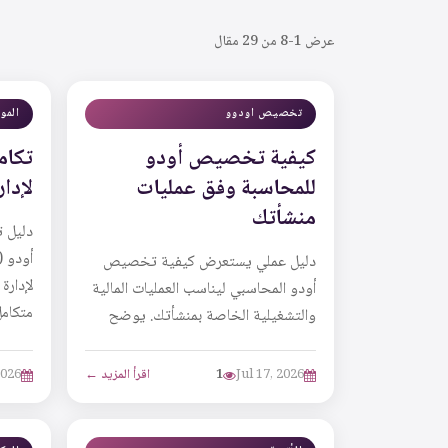
عرض 1-8 من 29 مقال
تخصيص اودوو
المو
كيفية تخصيص أودو
للمحاسبة وفق عمليات
لإدا
منشأتك
دليل 
دليل عملي يستعرض كيفية تخصيص
لإدارة
أودو المحاسبي ليناسب العمليات المالية
متكام
والتشغيلية الخاصة بمنشأتك. يوضح
الربط 
المقال الفرق بين التهيئة والتطوير
المخصص، وأهمية تح...
Jul 17, 2026
1
اقرأ المزيد ←
2026