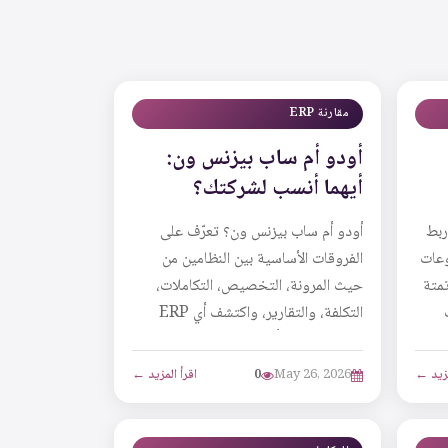
مقارنة ERP
أودو أم ساب بيزنس ون:
أيهما أنسب لشركتك؟
ربط
أودو أم ساب بيزنس ون؟ تعرّف على
لمدفوعات
الفروقات الأساسية بين النظامين من
تمتة
حيث المرونة، التخصيص، التكاملات،
التكلفة، والتقارير، واكتشف أي ERP
يناسب طبيعة أعمال...
مزيد ←
May 26, 2026
0
اقرأ المزيد ←