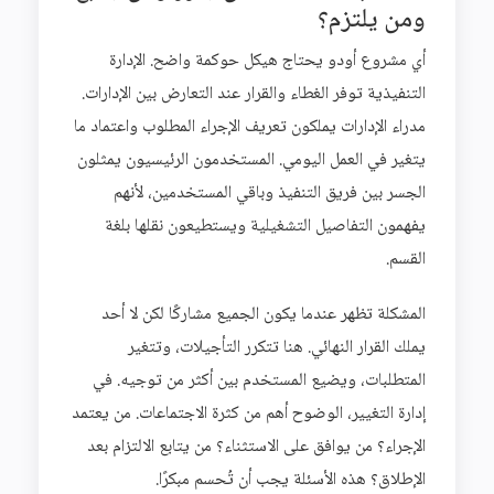
ومن يلتزم؟
أي مشروع أودو يحتاج هيكل حوكمة واضح. الإدارة
التنفيذية توفر الغطاء والقرار عند التعارض بين الإدارات.
مدراء الإدارات يملكون تعريف الإجراء المطلوب واعتماد ما
يتغير في العمل اليومي. المستخدمون الرئيسيون يمثلون
الجسر بين فريق التنفيذ وباقي المستخدمين، لأنهم
يفهمون التفاصيل التشغيلية ويستطيعون نقلها بلغة
القسم.
المشكلة تظهر عندما يكون الجميع مشاركًا لكن لا أحد
يملك القرار النهائي. هنا تتكرر التأجيلات، وتتغير
المتطلبات، ويضيع المستخدم بين أكثر من توجيه. في
إدارة التغيير، الوضوح أهم من كثرة الاجتماعات. من يعتمد
الإجراء؟ من يوافق على الاستثناء؟ من يتابع الالتزام بعد
الإطلاق؟ هذه الأسئلة يجب أن تُحسم مبكرًا.